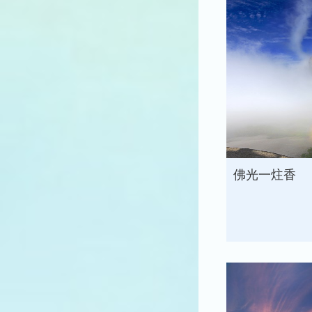
佛光一炷香