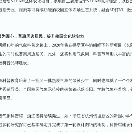
学校已启动STEAM立体农场项目，该项目主要定位于STEAM教育理念，
包括光照、灌溉等可持续功能的校园立体农场生态系统，融合3D打印、激
科普为圆心，普惠周边居民，提升校园文化软实力
历经10年的气象科普之路上，2020年将在拱墅区科协组织下的新项目《
生的同时也普惠周边居民。此外，还将利用气象周、科普节等形式丰富的
校科普品牌建设。
象科普教育培养了一批又一批热爱气象的绿茵少年，同时也成就了一个个
优秀辅导员、全国校园气象示范校的殊荣都花落长阳。学校气象科普馆，
果明显。
级气象科普馆，浙江省将陆续诞生，如：浙江省杭州钱塘新区的新围小学
过多轮研究探讨已基本确定并完成了第一轮设计图纸的绘制，科普馆建设有