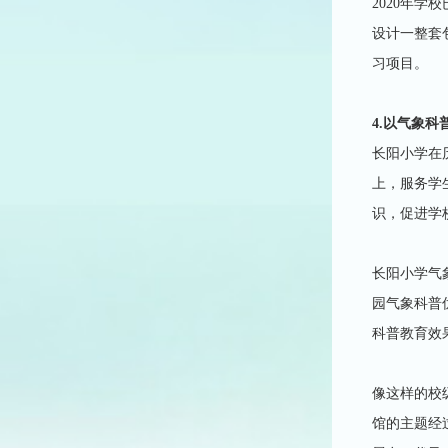
2020年
设计一整套
习项目。
4.以气象
长阳小学在
上，服务学
识，促进学
长阳小学气
园气象科普
科普教育效
像这样的校
馆的主题经