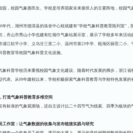
校园，校园气象惠民生。学校是培养国家未来接班人的主要阵地，校园气
纪90年代，湖州市德清县的洛舍中心校就建有“学校气象科普教育陈列室”
初，舟山市秀山小学也建有红领巾气象站展示室，展示了学校多年来活动
市浦江杭平小学、义乌廿三里二小、温州市第23中学、瓯海区丽岙二小、
科普教室等校园气象科普文化设施。
气象科普学校历来重视校园气象文化建设。随着时代发展的脚步，浙江省
型代表。从09年建校以来，学校积极探索气象科普教育与学校特色发展的
合，打造气象科普教育多维空间
仅有标准的气象观测场，还自主设计以二十四节气为线索、四季为板块的
员工作室：让气象数据的收集与发布链接实践与研究
左侧有一个气象员工作室，序厅的大屏上，显示的是杭州预报数据和长阳