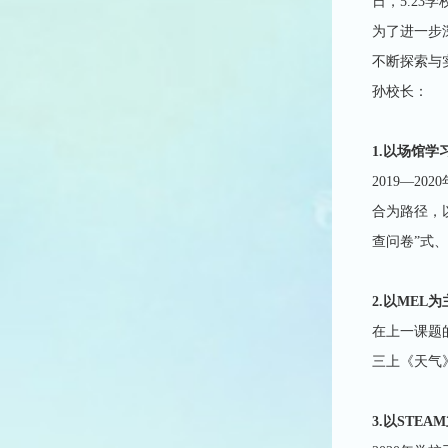
日，5.2
为了进一步
不断探索与
孙校长：
1.以场馆
2019—
合为路径，
查问卷”式
2.以ME
在上一课题
三上《天气
3.以ST