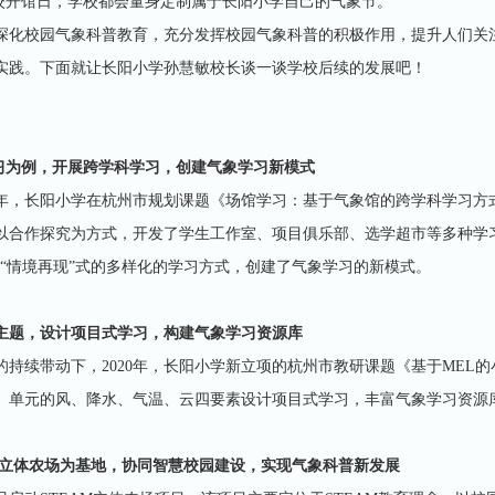
3学校开馆日，学校都会量身定制属于长阳小学自己的气象节。
深化校园气象科普教育，充分发挥校园气象科普的积极作用，提升人们关
实践。下面就让长阳小学孙慧敏校长谈一谈学校后续的发展吧！
学习为例，开展跨学科学习，创建气象学习新模式
2020年，长阳小学在杭州市规划课题《场馆学习：基于气象馆的跨学科学
以合作探究为方式，开发了学生工作室、项目俱乐部、选学超市等多种学习空
、“情境再现”式的多样化的学习方式，创建了气象学习的新模式。
L为主题，设计项目式学习，构建气象学习资源库
的持续带动下，2020年，长阳小学新立项的杭州市教研课题《基于MEL
》单元的风、降水、气温、云四要素设计项目式学习，丰富气象学习资源
EAM立体农场为基地，协同智慧校园建设，实现气象科普新发展