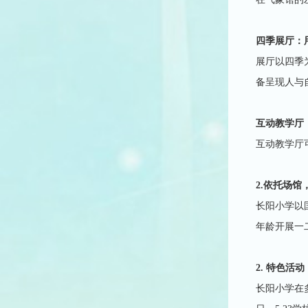
四季展厅：
展厅以四季
备呈现人与
互动教学厅
互动教学厅
2.依托场
长阳小学以
年龄开展一
2. 特色活
长阳小学在