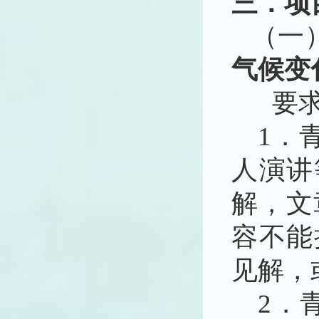
三．
项
（一
气候变
要
1．
人演讲
解，文
容不能
见解，
2．