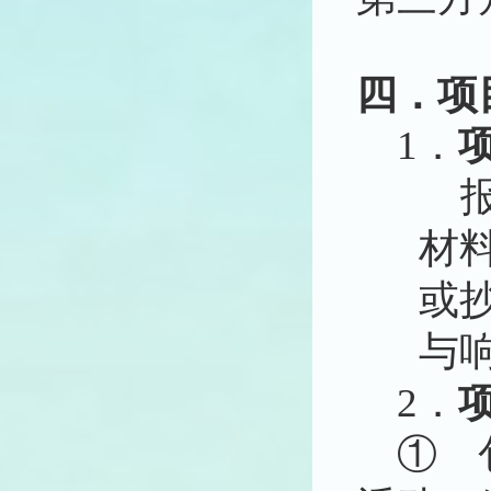
四．
项
1．
材
或
与
2．
①